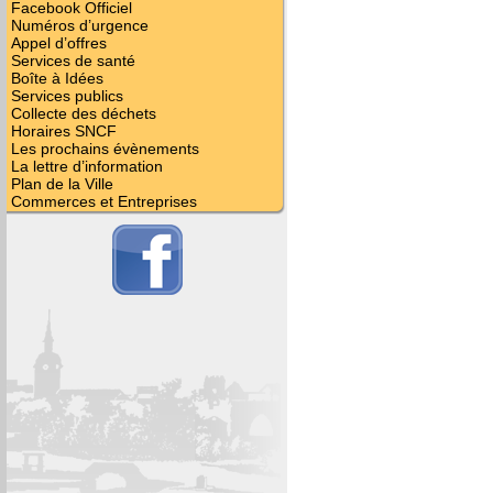
Facebook Officiel
Numéros d’urgence
Appel d’offres
Services de santé
Boîte à Idées
Services publics
Collecte des déchets
Horaires SNCF
Les prochains évènements
La lettre d’information
Plan de la Ville
Commerces et Entreprises