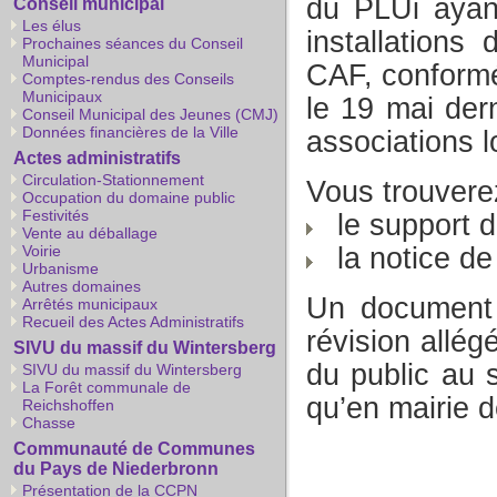
du PLUi ayant
Conseil municipal
Les élus
installations 
Prochaines séances du Conseil
Municipal
CAF, conformé
Comptes-rendus des Conseils
Municipaux
le 19 mai dern
Conseil Municipal des Jeunes (CMJ)
Données financières de la Ville
associations 
Actes administratifs
Circulation-Stationnement
Vous trouverez 
Occupation du domaine public
Festivités
le support d
Vente au déballage
la notice de
Voirie
Urbanisme
Autres domaines
Un document p
Arrêtés municipaux
Recueil des Actes Administratifs
révision allég
SIVU du massif du Wintersberg
du public au
SIVU du massif du Wintersberg
La Forêt communale de
qu’en mairie 
Reichshoffen
Chasse
Communauté de Communes
du Pays de Niederbronn
Présentation de la CCPN