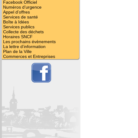
Facebook Officiel
Numéros d’urgence
Appel d’offres
Services de santé
Boîte à Idées
Services publics
Collecte des déchets
Horaires SNCF
Les prochains évènements
La lettre d’information
Plan de la Ville
Commerces et Entreprises