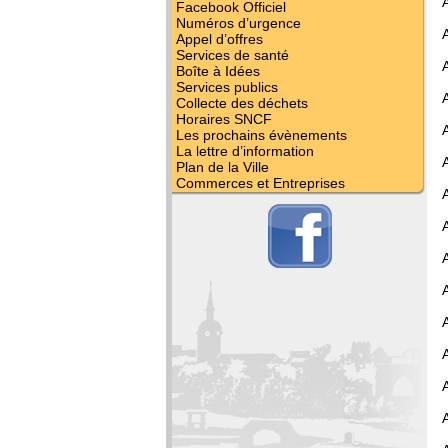
Facebook Officiel
Numéros d’urgence
Appel d’offres
Services de santé
Boîte à Idées
Services publics
Collecte des déchets
Horaires SNCF
Les prochains évènements
La lettre d’information
Plan de la Ville
Commerces et Entreprises