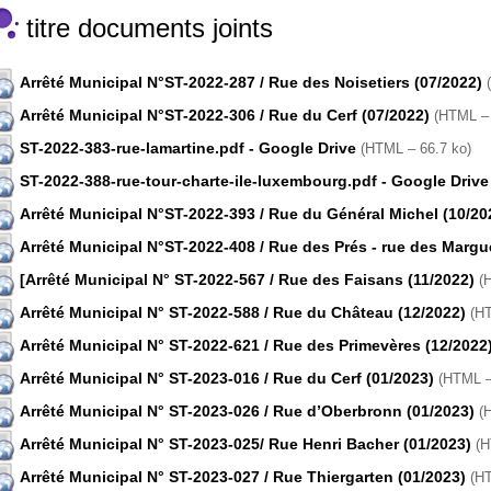
titre documents joints
Arrêté Municipal N°ST-2022-287 / Rue des Noisetiers (07/2022)
(
Arrêté Municipal N°ST-2022-306 / Rue du Cerf (07/2022)
(
HTML – 
ST-2022-383-rue-lamartine.pdf - Google Drive
(
HTML – 66.7 ko
)
ST-2022-388-rue-tour-charte-ile-luxembourg.pdf - Google Drive
Arrêté Municipal N°ST-2022-393 / Rue du Général Michel (10/20
Arrêté Municipal N°ST-2022-408 / Rue des Prés - rue des Margue
[Arrêté Municipal N° ST-2022-567 / Rue des Faisans (11/2022)
(
H
Arrêté Municipal N° ST-2022-588 / Rue du Château (12/2022)
(
HT
Arrêté Municipal N° ST-2022-621 / Rue des Primevères (12/2022
Arrêté Municipal N° ST-2023-016 / Rue du Cerf (01/2023)
(
HTML –
Arrêté Municipal N° ST-2023-026 / Rue d’Oberbronn (01/2023)
(
H
Arrêté Municipal N° ST-2023-025/ Rue Henri Bacher (01/2023)
(
H
Arrêté Municipal N° ST-2023-027 / Rue Thiergarten (01/2023)
(
HT