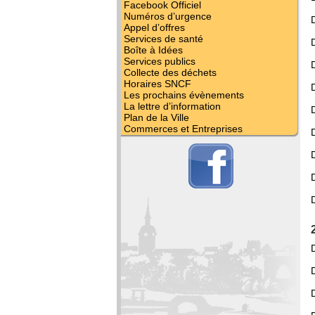
Facebook Officiel
Numéros d’urgence
Appel d’offres
Services de santé
Boîte à Idées
Services publics
Collecte des déchets
Horaires SNCF
Les prochains évènements
La lettre d’information
Plan de la Ville
Commerces et Entreprises