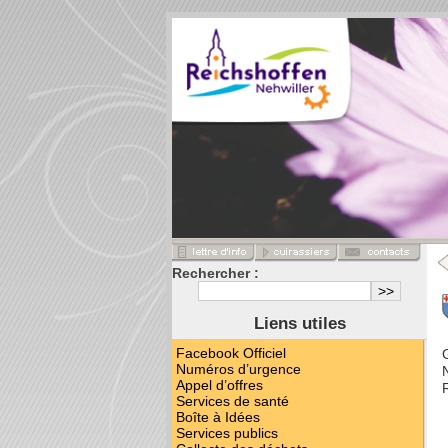
Rechercher :
Liens utiles
Facebook Officiel
Numéros d’urgence
Appel d’offres
Services de santé
Boîte à Idées
Services publics