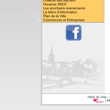
Collecte des déchets
Horaires SNCF
Les prochains évènements
La lettre d’information
Plan de la Ville
Commerces et Entreprises
Hôtel de Ville 
|
Pl