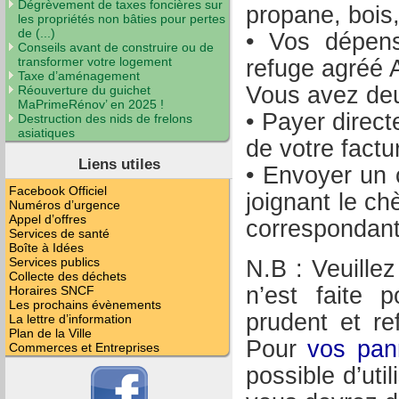
Dégrèvement de taxes foncières sur
propane, bois,
les propriétés non bâties pour pertes
de (...)
• Vos dépens
Conseils avant de construire ou de
transformer votre logement
refuge agréé
Taxe d’aménagement
Vous avez deux
Réouverture du guichet
MaPrimeRénov’ en 2025 !
• Payer direc
Destruction des nids de frelons
asiatiques
de votre factu
Liens utiles
• Envoyer un c
Facebook Officiel
joignant le ch
Numéros d’urgence
Appel d’offres
correspondant
Services de santé
Boîte à Idées
Services publics
N.B : Veuille
Collecte des déchets
n’est faite 
Horaires SNCF
Les prochains évènements
prudent et r
La lettre d’information
Plan de la Ville
Pour
vos pan
Commerces et Entreprises
possible d’uti