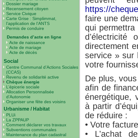
Dossier mariage
https://cheque
Recensement citoyen
Service Civique
faire une dem
Carte Grise : Simplimmat,
l’application de l’ANTS
qui permettra
Permis de conduire
d’électricit
Demandes d’acte en ligne
Acte de naissance
directement e
Acte de mariage
Acte de décès
service » sur
Social
votre fourniss
Centre Communal d’Actions Sociales
(CCAS)
De plus, vous
Revenu de solidarité active
Chèque énergie
afin de financ
L’épicerie sociale
Allocation Personnalisée
énergétique, 
d’Autonomie
Organiser une fête des voisins
à partir d’éq
Urbanisme / Habitat
de réduire :
PLUi
La ZPPAUP
• Votre facture
Comment déclarer vos travaux
Subventions communales
• L’achat d
Maintenance du plan cadastral