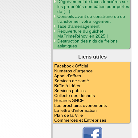
Dégrèvement de taxes foncières sur
les propriétés non bâties pour pertes
de (...)
Conseils avant de construire ou de
transformer votre logement
Taxe d’aménagement
Réouverture du guichet
MaPrimeRénov’ en 2025 !
Destruction des nids de frelons
asiatiques
Liens utiles
Facebook Officiel
Numéros d’urgence
Appel d’offres
Services de santé
Boîte à Idées
Services publics
Collecte des déchets
Horaires SNCF
Les prochains évènements
La lettre d’information
Plan de la Ville
Commerces et Entreprises