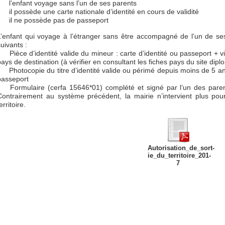
l’enfant voyage sans l’un de ses parents
il possède une carte nationale d’identité en cours de validité
il ne possède pas de passeport
L’enfant qui voyage à l’étranger sans être accompagné de l’un de se
uivants :
Pièce d’identité valide du mineur : carte d’identité ou passeport + 
pays de destination (à vérifier en consultant les fiches pays du site diplo
Photocopie du titre d’identité valide ou périmé depuis moins de 5 ans
passeport
Formulaire (cerfa 15646*01) complété et signé par l’un des parents t
Contrairement au système précédent, la mairie n’intervient plus pour 
erritoire.
Autorisation_de_sort­
ie_du_territoire_201­
7