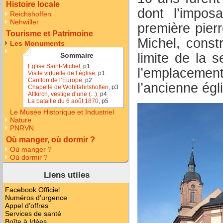
Histoire locale
dont l’impo
Reichshoffen
Nehwiller
première pierr
Tourisme et Patrimoine
Michel, const
Les Monuments
limite de la 
Sommaire
Eglise Saint-Michel
, p1
l’emplacement
Visite virtuelle de l’église
, p1
Carillon de l’Europe
, p2
l’ancienne égl
Chapelle de Wohlfahrtshoffen
, p3
Altkirch, vestige d’une (...)
, p4
La bataille du 6 août 1870
, p5
Le Musée Historique et Industriel
Nature
PNRVN
Où manger, où dormir ?
Où manger ?
Où dormir ?
Liens utiles
Facebook Officiel
Numéros d’urgence
Appel d’offres
Services de santé
Boîte à Idées