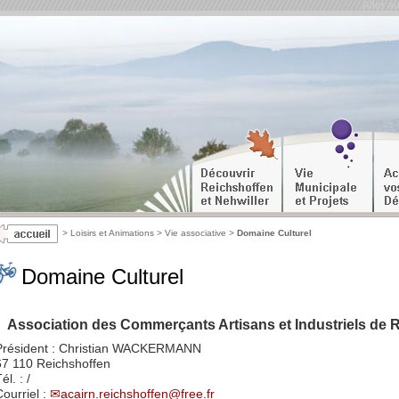
Aller a
>
Loisirs et Animations
>
Vie associative
>
Domaine Culturel
Domaine Culturel
Association des Commerçants Artisans et Industriels de 
Président : Christian WACKERMANN
67 110 Reichshoffen
él. : /
Courriel :
acairn.reichshoffen@free.fr