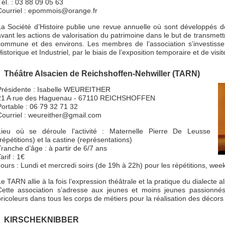
Tél. : 03 88 09 05 63
Courriel : epommois@orange.fr
La Société d’Histoire publie une revue annuelle où sont développés d
avant les actions de valorisation du patrimoine dans le but de transmettr
commune et des environs. Les membres de l’association s’investiss
istorique et Industriel, par le biais de l’exposition temporaire et de visi
Théâtre Alsacien de Reichshoffen-Nehwiller (TARN)
Présidente : Isabelle WEUREITHER
21 A rue des Haguenau - 67110 REICHSHOFFEN
Portable : 06 79 32 71 32
Courriel : weureither@gmail.com
Lieu où se déroule l’activité : Maternelle Pierre De Leusse
répétitions) et la castine (représentations)
Tranche d’âge : à partir de 6/7 ans
arif : 1€
Jours : Lundi et mercredi soirs (de 19h à 22h) pour les répétitions, wee
e TARN allie à la fois l’expression théâtrale et la pratique du dialecte a
Cette association s’adresse aux jeunes et moins jeunes passionnés 
bricoleurs dans tous les corps de métiers pour la réalisation des décors
KIRSCHEKNIBBER