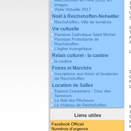
images
Visite Virtuelle 2017
Noël à Reichshoffen-Nehwiller
S
Reichshoffen, Ville de lumières
Vie cultuelle
T
Paroisse Catholique Saint Michel
Paroisse Protestante de
Reichshoffen
L’église évangélique
Relais culturel - la castine
la castine
Foires et Marchés
Inscriptions aux foires et braderies
de Reichshoffen
Location de Salles
Espace Cuirassiers - Cour des
Tanneurs
Le Hall des Pêcheurs
Le château de Reichshoffen
Liens utiles
Facebook Officiel
Numéros d’urgence