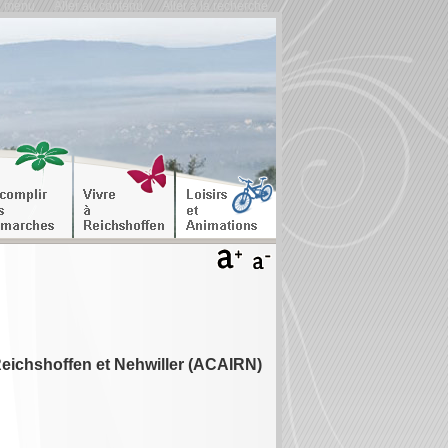
u menu
Aller au contenu
Aller à la recherche
Reichshoffen et Nehwiller (ACAIRN)