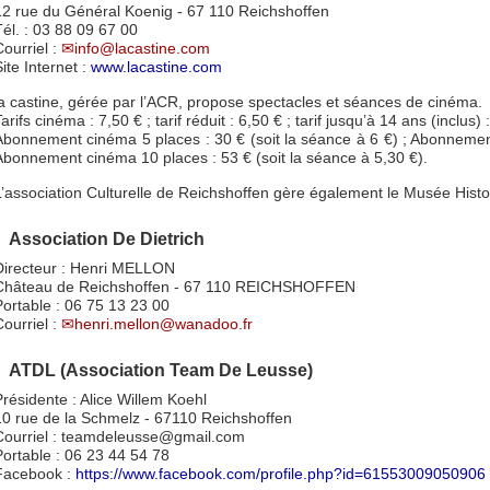
12 rue du Général Koenig - 67 110 Reichshoffen
Tél. : 03 88 09 67 00
Courriel :
info@lacastine.com
ite Internet :
www.lacastine.com
la castine, gérée par l’ACR, propose spectacles et séances de cinéma.
arifs cinéma : 7,50 € ; tarif réduit : 6,50 € ; tarif jusqu’à 14 ans (inclus) :
Abonnement cinéma 5 places : 30 € (soit la séance à 6 €) ; Abonnement
Abonnement cinéma 10 places : 53 € (soit la séance à 5,30 €).
L’association Culturelle de Reichshoffen gère également le Musée Histor
Association De Dietrich
Directeur : Henri MELLON
Château de Reichshoffen - 67 110 REICHSHOFFEN
Portable : 06 75 13 23 00
Courriel :
henri.mellon@wanadoo.fr
ATDL (Association Team De Leusse)
Présidente : Alice Willem Koehl
10 rue de la Schmelz - 67110 Reichshoffen
Courriel : teamdeleusse@gmail.com
Portable : 06 23 44 54 78
Facebook :
https://www.facebook.com/profile.php?id=61553009050906