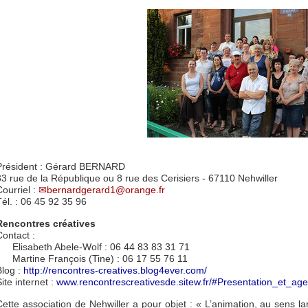
Président : Gérard BERNARD
33 rue de la République ou 8 rue des Cerisiers - 67110 Nehwiller
Courriel :
bernardgerard1@orange.fr
Tél. : 06 45 92 35 96
Rencontres créatives
Contact :
Elisabeth Abele-Wolf : 06 44 83 83 31 71
Martine François (Tine) : 06 17 55 76 11
Blog :
http://rencontres-creatives.blog4ever.com/
ite internet :
www.rencontrescreativesde.sitew.fr/#Presentation_et_ag
Cette association de Nehwiller a pour objet : « L’animation, au sens la