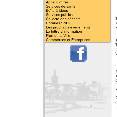
Appel d’offres
Services de santé
Boîte à Idées
Services publics
Collecte des déchets
Horaires SNCF
Les prochains évènements
La lettre d’information
Plan de la Ville
Commerces et Entreprises