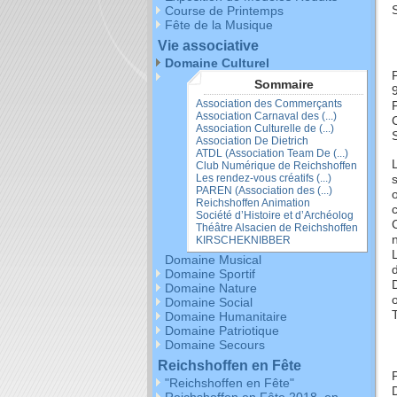
S
Course de Printemps
Fête de la Musique
Vie associative
Domaine Culturel
Sommaire
Association des Commerçants
Association Carnaval des (...)
Association Culturelle de (...)
S
Association De Dietrich
ATDL (Association Team De (...)
Club Numérique de Reichshoffen
Les rendez-vous créatifs (...)
PAREN (Association des (...)
Reichshoffen Animation
c
Société d’Histoire et d’Archéolog
Théâtre Alsacien de Reichshoffen
KIRSCHEKNIBBER
Domaine Musical
Domaine Sportif
Domaine Nature
Domaine Social
Domaine Humanitaire
Domaine Patriotique
Domaine Secours
Reichshoffen en Fête
"Reichshoffen en Fête"
Reichshoffen en Fête 2018, en