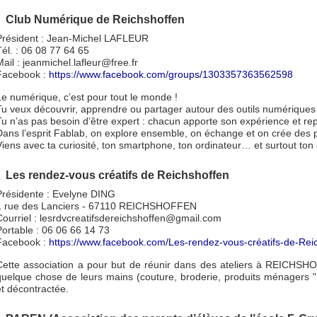
Club Numérique de Reichshoffen
Président : Jean-Michel LAFLEUR
Tél. : 06 08 77 64 65
Mail : jeanmichel.lafleur@free.fr
Facebook :
https://www.facebook.com/groups/1303357363562598
Le numérique, c’est pour tout le monde !
Tu veux découvrir, apprendre ou partager autour des outils numériques
Tu n’as pas besoin d’être expert : chacun apporte son expérience et rep
Dans l’esprit Fablab, on explore ensemble, on échange et on crée des p
Viens avec ta curiosité, ton smartphone, ton ordinateur… et surtout ton
Les rendez-vous créatifs de Reichshoffen
Présidente : Evelyne DING
1 rue des Lanciers - 67110 REICHSHOFFEN
Courriel : lesrdvcreatifsdereichshoffen@gmail.com
Portable : 06 06 66 14 73
Facebook :
https://www.facebook.com/Les-rendez-vous-créatifs-de-R
Cette association a pour but de réunir dans des ateliers à REICHSHO
quelque chose de leurs mains (couture, broderie, produits ménagers "
et décontractée.