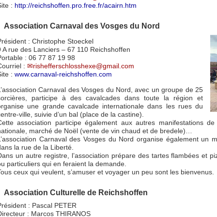
ite :
http://reichshoffen.pro.free.fr/acairn.htm
Association Carnaval des Vosges du Nord
Président : Christophe Stoeckel
9 A rue des Lanciers – 67 110 Reichshoffen
Portable : 06 77 87 19 98
Courriel :
rishefferschlosshexe@gmail.com
ite :
www.carnaval-reichshoffen.com
L’association Carnaval des Vosges du Nord, avec un groupe de 25
sorcières, participe à des cavalcades dans toute la région et
organise une grande cavalcade internationale dans les rues du
entre-ville, suivie d’un bal (place de la castine).
Cette association participe également aux autres manifestations d
nationale, marché de Noël (vente de vin chaud et de bredele)…
L’association Carnaval des Vosges du Nord organise également un m
dans la rue de la Liberté.
Dans un autre registre, l’association prépare des tartes flambées et p
ou particuliers qui en feraient la demande.
Tous ceux qui veulent, s’amuser et voyager un peu sont les bienvenus.
Association Culturelle de Reichshoffen
Président : Pascal PETER
Directeur : Marcos THIRANOS