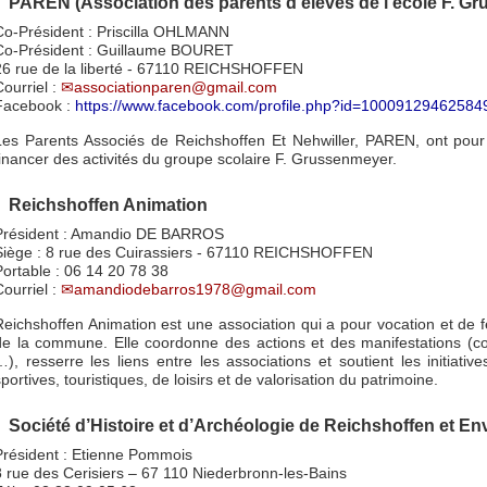
PAREN (Association des parents d’élèves de l’école F. G
Co-Président : Priscilla OHLMANN
Co-Président : Guillaume BOURET
26 rue de la liberté - 67110 REICHSHOFFEN
Courriel :
associationparen@gmail.com
Facebook :
https://www.facebook.com/profile.php?id=10009129462584
Les Parents Associés de Reichshoffen Et Nehwiller, PAREN, ont pour 
financer des activités du groupe scolaire F. Grussenmeyer.
Reichshoffen Animation
Président : Amandio DE BARROS
Siège : 8 rue des Cuirassiers - 67110 REICHSHOFFEN
Portable : 06 14 20 78 38
Courriel :
amandiodebarros1978@gmail.com
Reichshoffen Animation est une association qui a pour vocation et de 
de la commune. Elle coordonne des actions et des manifestations (col
…), resserre les liens entre les associations et soutient les initiativ
portives, touristiques, de loisirs et de valorisation du patrimoine.
Société d’Histoire et d’Archéologie de Reichshoffen et E
Président : Etienne Pommois
8 rue des Cerisiers – 67 110 Niederbronn-les-Bains