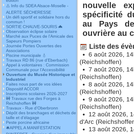
édition
nouvelle ex
⚠️ Info du SDEA Alsace-Moselle -
ALERTE SÉCHERESSE
spécificité d
Un défi sportif et solidaire hors du
au Pays de
commun !
SORTIE CHAUVE-SOURIS 🦇
ouvrière au 
Observation éclipse solaire
Marché aux Puces de l’Amicale des
Sapeurs Pompiers
Liste des évè
Journée Portes Ouvertes des
Associations
6 août 2026, 1
Piscine municipale 💧
Travaux RD 86 (rue d’Eberbach)
(Reichshoffen)
Appel à volontaires : Commission
7 août 2026, 1
Communale pour l’Accessibilité
Ouverture du Musée Historique et
(Reichshoffen)
Industriel
8 août 2026, 1
Faites nous part de vos idées
Dispositif ACCOR
(Reichshoffen)
Inscriptions scolaires 2026-2027
9 août 2026, 1
🚧 Travaux rue des Forges à
Reichshoffen 🚧
(Reichshoffen)
Travaux - Rue d’Oberbronn
Dépôt des branchages et déchets de
12 août 2026, 
taille et d’élagage
d'Arc (Reichshoffe
Peste porcine africaine
🛎APPEL A MANIFESTATION
13 août 2026, 