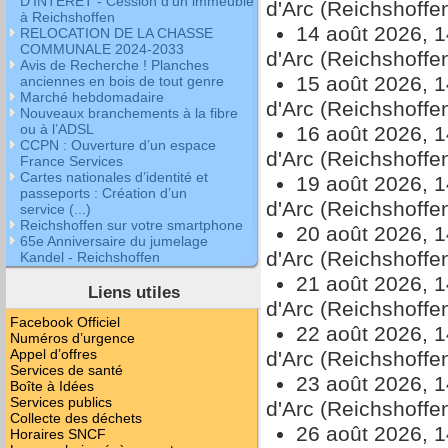
D’INTERET - Cession d’un immeuble
d'Arc (Reichshoffe
à Reichshoffen
14 août 2026, 
RELOCATION DE LA CHASSE
COMMUNALE 2024-2033
d'Arc (Reichshoffe
Avis de Recherche ! Planches
15 août 2026, 
anciennes en bois de tout genre
Marché hebdomadaire
d'Arc (Reichshoffe
Nouveaux branchements à la fibre
ou à l’ADSL
16 août 2026, 
CCPN : Ouverture d’un espace
d'Arc (Reichshoffe
France Services
Cartes nationales d’identité et
19 août 2026, 
passeports : Création d’un
d'Arc (Reichshoffe
service (...)
Reichshoffen sur votre smartphone
20 août 2026, 
65e Anniversaire du jumelage
d'Arc (Reichshoffe
Kandel - Reichshoffen
21 août 2026, 
Liens utiles
d'Arc (Reichshoffe
Facebook Officiel
22 août 2026, 
Numéros d’urgence
Appel d’offres
d'Arc (Reichshoffe
Services de santé
23 août 2026, 
Boîte à Idées
Services publics
d'Arc (Reichshoffe
Collecte des déchets
26 août 2026, 
Horaires SNCF